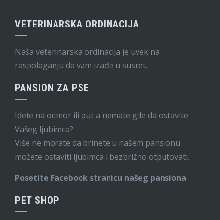
VETERINARSKA ORDINACIJA
Naša veterinarska ordinacija je uvek na
raspolaganju da vam izađe u susret.
PANSION ZA PSE
Idete na odmor ili put a nemate gde da ostavite
Vašeg ljubimca?
Više ne morate da brinete u našem pansionu
možete ostaviti ljubimca i bezbrižno otputovati.
Posetite Facebook stranicu našeg pansiona
PET SHOP