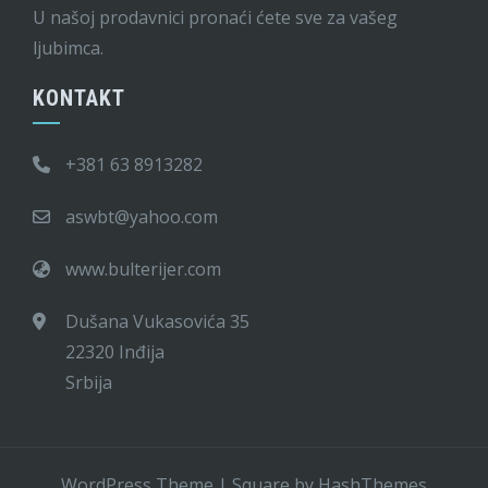
U našoj prodavnici pronaći ćete sve za vašeg
ljubimca.
KONTAKT
+381 63 8913282
aswbt@yahoo.com
www.bulterijer.com
Dušana Vukasovića 35
22320 Inđija
Srbija
WordPress Theme
|
Square
by HashThemes