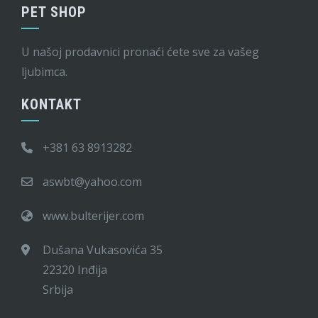
PET SHOP
U našoj prodavnici pronaći ćete sve za vašeg
ljubimca.
KONTAKT
+381 63 8913282
aswbt@yahoo.com
www.bulterijer.com
Dušana Vukasovića 35
22320 Inđija
Srbija