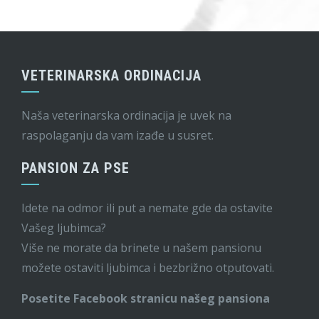
VETERINARSKA ORDINACIJA
Naša veterinarska ordinacija je uvek na
raspolaganju da vam izađe u susret.
PANSION ZA PSE
Idete na odmor ili put a nemate gde da ostavite
Vašeg ljubimca?
Više ne morate da brinete u našem pansionu
možete ostaviti ljubimca i bezbrižno otputovati.
Posetite Facebook stranicu našeg pansiona