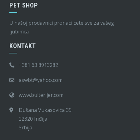
PET SHOP
U našoj prodavnici pronaći ćete sve za vašeg
ljubimca.
KONTAKT
+381 63 8913282
aswbt@yahoo.com
www.bulterijer.com
Dušana Vukasovića 35
22320 Inđija
Srbija