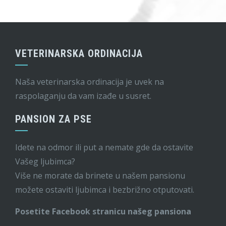
VETERINARSKA ORDINACIJA
Naša veterinarska ordinacija je uvek na
raspolaganju da vam izađe u susret.
PANSION ZA PSE
Idete na odmor ili put a nemate gde da ostavite
Vašeg ljubimca?
Više ne morate da brinete u našem pansionu
možete ostaviti ljubimca i bezbrižno otputovati.
Posetite Facebook stranicu našeg pansiona