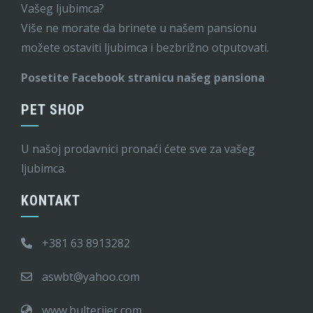
Vašeg ljubimca?
Više ne morate da brinete u našem pansionu
možete ostaviti ljubimca i bezbrižno otputovati.
Posetite Facebook stranicu našeg pansiona
PET SHOP
U našoj prodavnici pronaći ćete sve za vašeg
ljubimca.
KONTAKT
+381 63 8913282
aswbt@yahoo.com
www.bulterijer.com