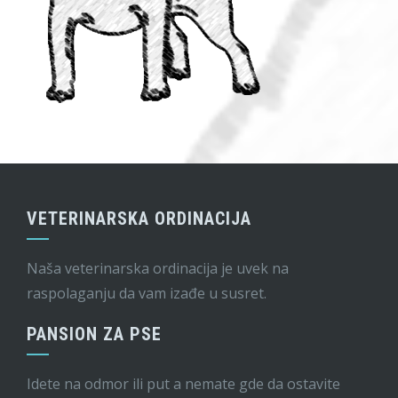
VETERINARSKA ORDINACIJA
Naša veterinarska ordinacija je uvek na
raspolaganju da vam izađe u susret.
PANSION ZA PSE
Idete na odmor ili put a nemate gde da ostavite