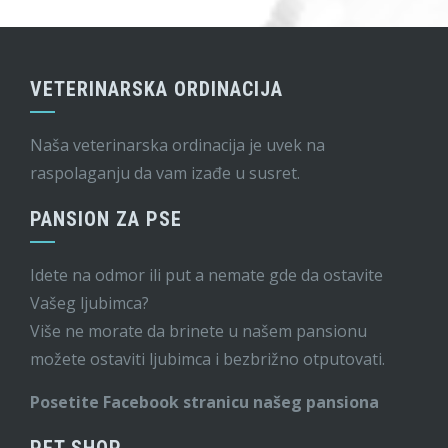
VETERINARSKA ORDINACIJA
Naša veterinarska ordinacija je uvek na
raspolaganju da vam izađe u susret.
PANSION ZA PSE
Idete na odmor ili put a nemate gde da ostavite
Vašeg ljubimca?
Više ne morate da brinete u našem pansionu
možete ostaviti ljubimca i bezbrižno otputovati.
Posetite Facebook stranicu našeg pansiona