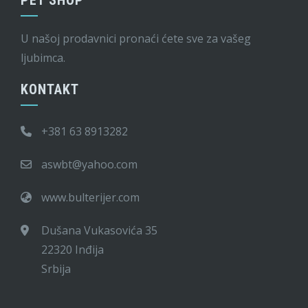
PET SHOP
U našoj prodavnici pronaći ćete sve za vašeg
ljubimca.
KONTAKT
+381 63 8913282
aswbt@yahoo.com
www.bulterijer.com
Dušana Vukasovića 35
22320 Inđija
Srbija