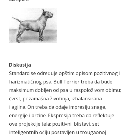
Diskusija
Standard se određuje opštim opisom pozitivnog i
harizmatičnog psa. Bull Terrier treba da bude
maksimum dobijen od psa u raspoloživom obimu;
čvrst, pozamašna životinja, izbalansirana
i agilna. On treba da odaje impresiju snage,
energije i brzine. Ekspresija treba da reflektuje
ove projekcije tela; pozitivni, blistavi, set
inteligentnih očiju postavljen u trougaonoj