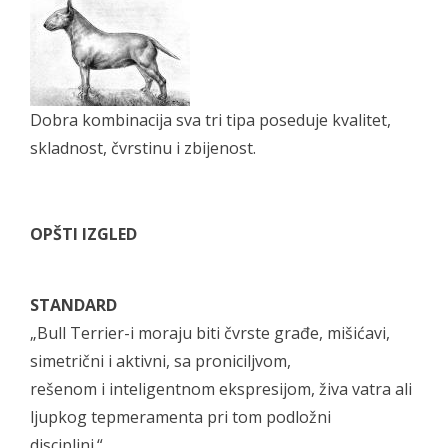
Dobra kombinacija sva tri tipa poseduje kvalitet,
skladnost, čvrstinu i zbijenost.
OPŠTI IZGLED
STANDARD
„Bull Terrier-i moraju biti čvrste građe, mišićavi,
simetrični i aktivni, sa proniciljvom,
rešenom i inteligentnom ekspresijom, živa vatra ali
ljupkog tepmeramenta pri tom podložni
disciplini.“