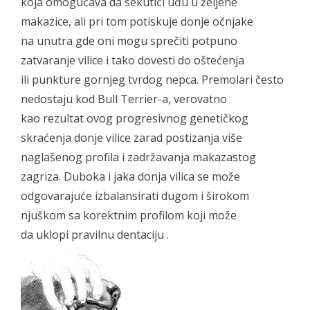
koja omogućava da sekutići uđu u željene
makazice, ali pri tom potiskuje donje očnjake
na unutra gde oni mogu sprečiti potpuno
zatvaranje vilice i tako dovesti do oštećenja
ili punkture gornjeg tvrdog nepca. Premolari često
nedostaju kod Bull Terrier-a, verovatno
kao rezultat ovog progresivnog genetičkog
skraćenja donje vilice zarad postizanja više
naglašenog profila i zadržavanja makazastog
zagriza. Duboka i jaka donja vilica se može
odgovarajuće izbalansirati dugom i širokom
njuškom sa korektnim profilom koji može
da uklopi pravilnu dentaciju .