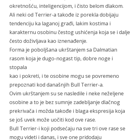
okretnošću, inteligencijom, i čisto belom dlakom.
Ali neki od Terrier-a takođe iz porekla dobijaju
tendenciju ka laganoj građi, lakim kostima i
karakternu osobinu čestog ushićenja koja se i dalje
često doživljava kao iznenađenje.
Forma je poboljšana ukrštanjem sa Dalmatian
rasom koja je dugo-nogast tip, dobre noge i
stopala
kao i pokreti, i te osobine mogu se povremeno
prepoznati kod današnjih Bull Terrier-a.
Ovim ukrštanjem su se nasledile i neke neželjene
osobine a to je bez sumnje zadebljanje dlačnog
prekrivača i možda takođe i blaga ekspresija koja
se još uvek može uočiti kod ove rase.
Bull Terrier-i koji podsećaju na sve tri ove rase se
mogu videti i danas, i sve one pridodaju