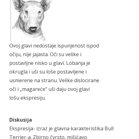
Ovoj glavi nedostaje ispunjenost ispod
očiju, nije jajasta. Oči su velike i
postavljne nisko u glavi. Lobanja je
okrugla i uši su loše postavljene i
usmerene na stranu. Velike dislocirane
oči i „magareće“ uši daju ovoj glavi
lošu ekspresiju.
Diskusija
Ekspresija- izraz je glavna karakteristika Bull
Terrier-a. Zbirno čvrsto, mišićavo