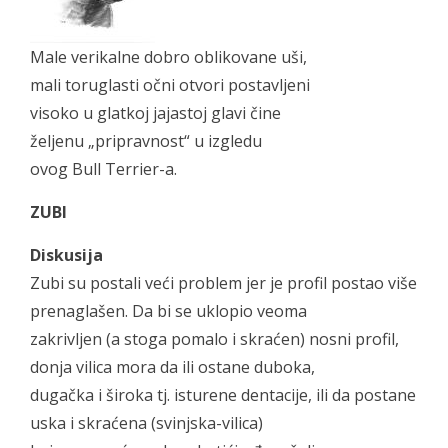
Male verikalne dobro oblikovane uši,
mali toruglasti očni otvori postavljeni
visoko u glatkoj jajastoj glavi čine
željenu „pripravnost“ u izgledu
ovog Bull Terrier-a.
ZUBI
Diskusija
Zubi su postali veći problem jer je profil postao više
prenaglašen. Da bi se uklopio veoma
zakrivljen (a stoga pomalo i skraćen) nosni profil,
donja vilica mora da ili ostane duboka,
dugačka i široka tj. isturene dentacije, ili da postane
uska i skraćena (svinjska-vilica)