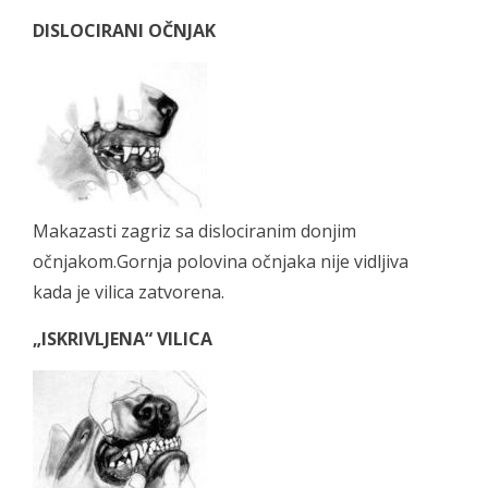
DISLOCIRANI OČNJAK
Makazasti zagriz sa dislociranim donjim
očnjakom.Gornja polovina očnjaka nije vidljiva
kada je vilica zatvorena.
„ISKRIVLJENA“ VILICA