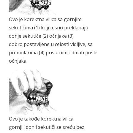
Ovo je korektna vilica sa gornjim
sekutićima (1) koji tesno preklapaju
donje sekutiće (2) očnjake (3)
dobro postavljene u celosti vidljive, sa
premolarima (4) prisutnim odmah posle
očnjaka.
Ovo je takođe korektna vilica
gornji i donji sekutiči se sreću bez