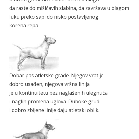
da raste do mišićavih slabina, da završava u blagom
luku preko sapi do nisko postavljenog
korena repa.
Dobar pas atletske građe. Njegov vrat je
dobro usađen, njegova vršna linija
je u kontinuitetu bez naglašenih ulegnuća
i naglih promena uglova. Duboke grudi
i dobro zbijene linije daju atletski oblik.