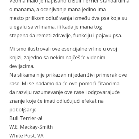
Veoma malo je napisano u Bull Terrier standardima
o manama, a ocenjivanje mana jedino ima
mesto prilikom odlučivanja između dva psa koja su
u egalu sa vrlinama, ili kada je mana tog
stepena da remeti zdravlje, funkciju i pojavu psa.
Mi smo ilustrovali ove esencijalne vrline u ovoj
knjizi, zajedno sa nekim najčešće viđenim
devijacima.
Na slikama nije prikazan ni jedan živi primerak ove
rase. Mi se nadamo da će ovo pomoći čitaocima
da razviju razumevanje ove rase i odgovarajuće
znanje koje će imati odlučujući efekat na
poboljšanje
Bull Terrier-a!
W.E. Mackay-Smith
White Post, VA.