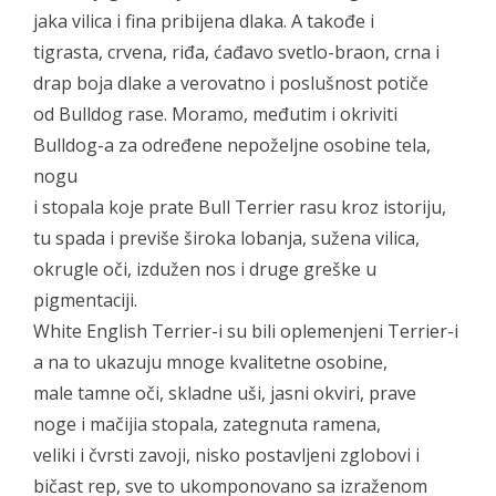
jaka vilica i fina pribijena dlaka. A takođe i
tigrasta, crvena, riđa, ćađavo svetlo-braon, crna i
drap boja dlake a verovatno i poslušnost potiče
od Bulldog rase. Moramo, međutim i okriviti
Bulldog-a za određene nepoželjne osobine tela,
nogu
i stopala koje prate Bull Terrier rasu kroz istoriju,
tu spada i previše široka lobanja, sužena vilica,
okrugle oči, izdužen nos i druge greške u
pigmentaciji.
White English Terrier-i su bili oplemenjeni Terrier-i
a na to ukazuju mnoge kvalitetne osobine,
male tamne oči, skladne uši, jasni okviri, prave
noge i mačijia stopala, zategnuta ramena,
veliki i čvrsti zavoji, nisko postavljeni zglobovi i
bičast rep, sve to ukomponovano sa izraženom