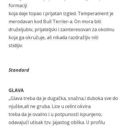
formaciji
koja daje topao i prijatan izgled. Temperament je
merodavan kod Bull Terrier-a. On mora biti
druželjubiv, prijateljski i zainteresovan za okolinu
koja ga okružuje, ali nikada razdražljiv niti
stidljiv.
Standard
GLAVA
„Glava treba da je dugačka, snažna,i duboka sve do
njuške,ali ne gruba. Lice u celini okvira
treba da je ovalno i u potpunosti ispunjeno,
odavajući utisak tzv. jajastog oblika. U profilu