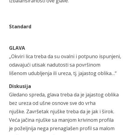
izbalansiranosti ove glave.
Standard
GLAVA
„Okviri lica treba da su ovalni i potpuno ispunjeni,
odavajući utisak nadutosti sa površinom
lišenom udubljenja ili ureza, tj. jajastog oblika…“
Diskusija
Gledano spreda, glava treba da je jajastog oblika
bez ureza od ušne osnove sve do vrha
njuške. Završetak njuške treba da je jak i širok.
Veća jačina njuške sa manjom krivinom profila
je poželjnija nega prenaglašen profil sa malom