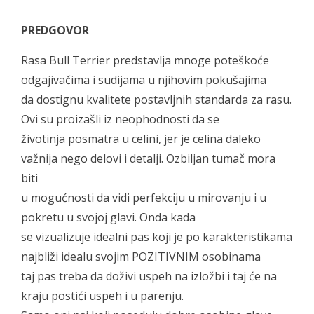
PREDGOVOR
Rasa Bull Terrier predstavlja mnoge poteškoće
odgajivačima i sudijama u njihovim pokušajima
da dostignu kvalitete postavljnih standarda za rasu.
Ovi su proizašli iz neophodnosti da se
životinja posmatra u celini, jer je celina daleko
važnija nego delovi i detalji. Ozbiljan tumač mora
biti
u mogućnosti da vidi perfekciju u mirovanju i u
pokretu u svojoj glavi. Onda kada
se vizualizuje idealni pas koji je po karakteristikama
najbliži idealu svojim POZITIVNIM osobinama
taj pas treba da doživi uspeh na izložbi i taj će na
kraju postići uspeh i u parenju.