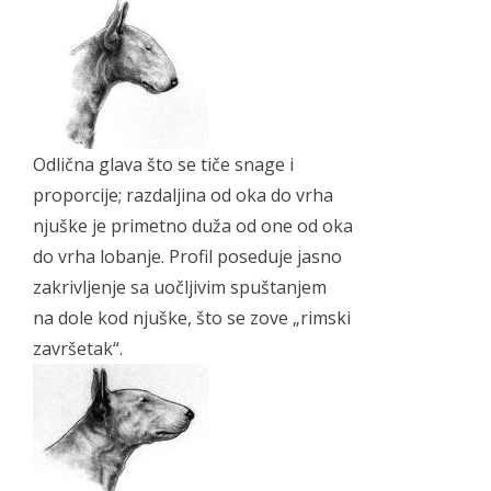
Odlična glava što se tiče snage i
proporcije; razdaljina od oka do vrha
njuške je primetno duža od one od oka
do vrha lobanje. Profil poseduje jasno
zakrivljenje sa uočljivim spuštanjem
na dole kod njuške, što se zove „rimski
završetak“.