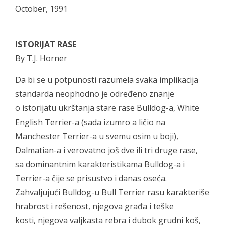
October, 1991
ISTORIJAT RASE
By T.J. Horner
Da bi se u potpunosti razumela svaka implikacija
standarda neophodno je određeno znanje
o istorijatu ukrštanja stare rase Bulldog-a, White
English Terrier-a (sada izumro a ličio na
Manchester Terrier-a u svemu osim u boji),
Dalmatian-a i verovatno još dve ili tri druge rase,
sa dominantnim karakteristikama Bulldog-a i
Terrier-a čije se prisustvo i danas oseća.
Zahvaljujući Bulldog-u Bull Terrier rasu karakteriše
hrabrost i rešenost, njegova građa i teške
kosti, njegova valjkasta rebra i dubok grudni koš,