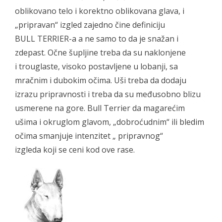
oblikovano telo i korektno oblikovana glava, i
„pripravan“ izgled zajedno čine definiciju
BULL TERRIER-a a ne samo to da je snažan i
zdepast. Očne šupljine treba da su naklonjene
i trouglaste, visoko postavljene u lobanji, sa
mračnim i dubokim očima. Uši treba da dodaju
izrazu pripravnosti i treba da su međusobno blizu
usmerene na gore. Bull Terrier da magarećim
ušima i okruglom glavom, „dobroćudnim“ ili bledim
očima smanjuje intenzitet „ pripravnog“
izgleda koji se ceni kod ove rase.