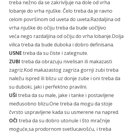
treba nežno da se zakrivljuje na dole od vrha
lobanje do vrha njuške. Čelo treba da je ravno
celom površinom od uveta do uveta.Razdaljina od
vrha njuške do očiju treba da bude uočljivo
veća nego razdaljina od očiju do vrha lobanje.Dolja
vilica treba da bude duboka i dobro definisana.
USNE
treba da su čiste i zategnute.
ZUBI
treba da obrazuju nivelisan ili makazasti
zagriz.Kod makazastog zagriza gornji zubi treba
naležu ispred ili blizu uz donje zube i oni treba da
su duboki, jaki i perfektno pravilni.
UŠI
treba da su male, jake i tanke i postavljene
međusobno blizu.One treba da mogu da stoje
čvrsto uspravljene kada su usmerene na napred.
OČI
treba da su dobro utonule i što mračnije
moguće,sa prodornom svetlucavošću, i treba