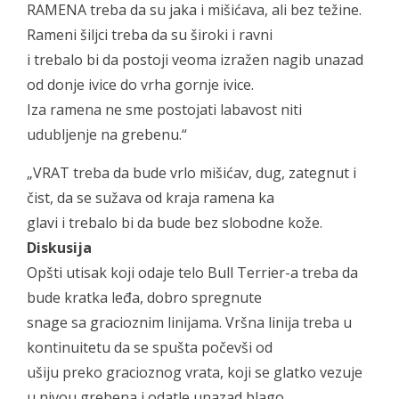
RAMENA treba da su jaka i mišićava, ali bez težine.
Rameni šiljci treba da su široki i ravni
i trebalo bi da postoji veoma izražen nagib unazad
od donje ivice do vrha gornje ivice.
Iza ramena ne sme postojati labavost niti
udubljenje na grebenu.“
„VRAT treba da bude vrlo mišićav, dug, zategnut i
čist, da se sužava od kraja ramena ka
glavi i trebalo bi da bude bez slobodne kože.
Diskusija
Opšti utisak koji odaje telo Bull Terrier-a treba da
bude kratka leđa, dobro spregnute
snage sa gracioznim linijama. Vršna linija treba u
kontinuitetu da se spušta počevši od
ušiju preko gracioznog vrata, koji se glatko vezuje
u nivou grebena i odatle unazad blago