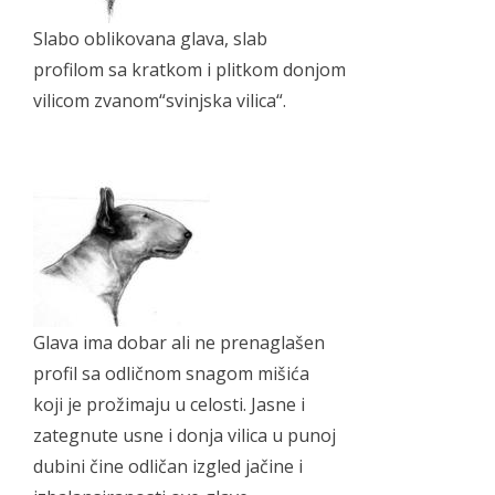
Slabo oblikovana glava, slab
profilom sa kratkom i plitkom donjom
vilicom zvanom“svinjska vilica“.
Glava ima dobar ali ne prenaglašen
profil sa odličnom snagom mišića
koji je prožimaju u celosti. Jasne i
zategnute usne i donja vilica u punoj
dubini čine odličan izgled jačine i