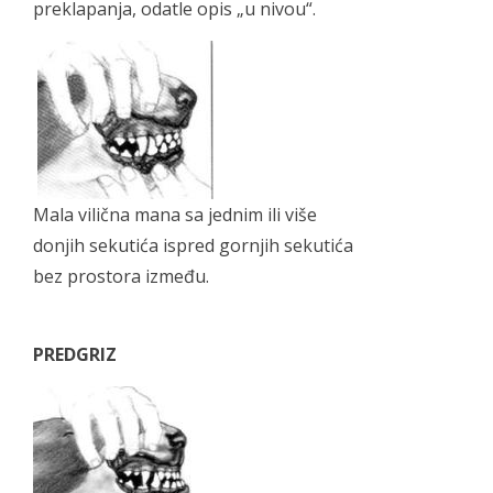
preklapanja, odatle opis „u nivou“.
Mala vilična mana sa jednim ili više
donjih sekutića ispred gornjih sekutića
bez prostora između.
PREDGRIZ