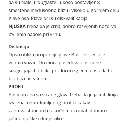
da su male, trouglaste i ukoso postavljene;
smeštene međusobno blizu i visoko u gornjem delu
glave psa. Plave oči su diskvalifikacija.
NJUŠKA
treba da je crna, dobro razvijenih nozdrva
izvijenih nadole pri vrhu.
Diskusija
Opšti oblik i proporcije glave Bull Terrier-a je
veoma važan. On mora posedovati osobine
snage, jajasti oblik i prodorni izgled na psu da bi
bio bliže idealnom.
PROFIL
Posmatrana sa strane glava treba da je jasnih linija,
izvijena, neprelomljenog profila kakav
zahteva standard i takođe mora imati dubinu i
jačinu njuške i donje vilice.