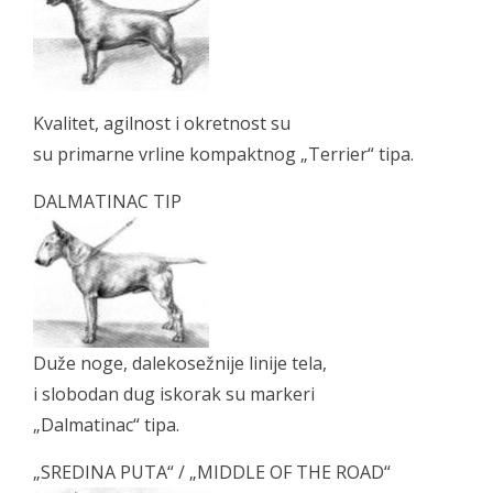
Kvalitet, agilnost i okretnost su
su primarne vrline kompaktnog „Terrier“ tipa.
DALMATINAC TIP
Duže noge, dalekosežnije linije tela,
i slobodan dug iskorak su markeri
„Dalmatinac“ tipa.
„SREDINA PUTA“ / „MIDDLE OF THE ROAD“