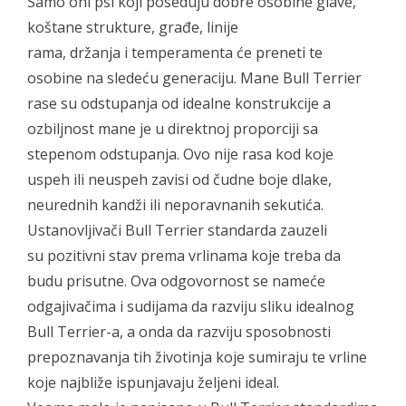
Samo oni psi koji poseduju dobre osobine glave,
koštane strukture, građe, linije
rama, držanja i temperamenta će preneti te
osobine na sledeću generaciju. Mane Bull Terrier
rase su odstupanja od idealne konstrukcije a
ozbiljnost mane je u direktnoj proporciji sa
stepenom odstupanja. Ovo nije rasa kod koje
uspeh ili neuspeh zavisi od čudne boje dlake,
neurednih kandži ili neporavnanih sekutića.
Ustanovljivači Bull Terrier standarda zauzeli
su pozitivni stav prema vrlinama koje treba da
budu prisutne. Ova odgovornost se nameće
odgajivačima i sudijama da razviju sliku idealnog
Bull Terrier-a, a onda da razviju sposobnosti
prepoznavanja tih životinja koje sumiraju te vrline
koje najbliže ispunjavaju željeni ideal.