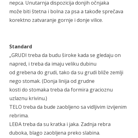
nepca. Unutarnja dispozicija donjih očnjaka
može biti štetna i bolna za psa a takođe sprečava
korektno zatvaranje gornje i donje vilice.
Standard
„GRUDI treba da budu široke kada se gledaju on
napred, i treba da imaju veliku dubinu
od grebena do grudi, tako da su grudi bliže zemlji
nego stomak. (Donja linija od grudne
kosti do stomaka treba da formira gracioznu
uzlaznu krivinu.)
TELO treba da bude zaobljeno sa vidljivim izvijenim
rebrima.
LEĐA treba da su kratka i jaka. Zadnja rebra
duboka, blago zaobljena preko slabina.