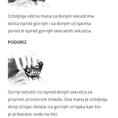
Ozbiljnija vilična mana sa donjim sekutićima
dosta ispred gornjih i sa donjim očnjacima
pored ili ispred gornjih lateralnih sekutića.
PODGRIZ
Gornji sekutići su ispred donjih sekutića sa
praznim prostorom između. Ova mana je ozbiljnija
donji očnjaci dolaze iza gornjih očnjaka kao što
je prikazano ovde na slici.