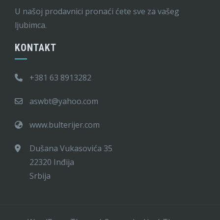
U našoj prodavnici pronaći ćete sve za vašeg
ljubimca.
KONTAKT
+381 63 8913282
aswbt@yahoo.com
www.bulterijer.com
Dušana Vukasovića 35
22320 Inđija
Srbija