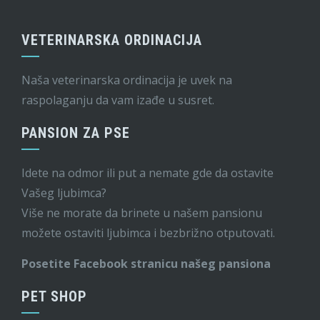
VETERINARSKA ORDINACIJA
Naša veterinarska ordinacija je uvek na
raspolaganju da vam izađe u susret.
PANSION ZA PSE
Idete na odmor ili put a nemate gde da ostavite
Vašeg ljubimca?
Više ne morate da brinete u našem pansionu
možete ostaviti ljubimca i bezbrižno otputovati.
Posetite Facebook stranicu našeg pansiona
PET SHOP