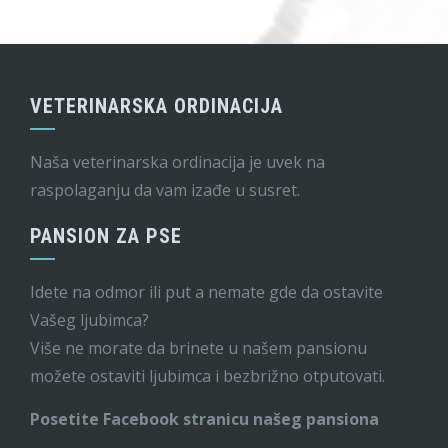
VETERINARSKA ORDINACIJA
Naša veterinarska ordinacija je uvek na
raspolaganju da vam izađe u susret.
PANSION ZA PSE
Idete na odmor ili put a nemate gde da ostavite
Vašeg ljubimca?
Više ne morate da brinete u našem pansionu
možete ostaviti ljubimca i bezbrižno otputovati.
Posetite Facebook stranicu našeg pansiona