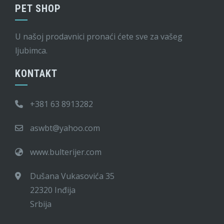
PET SHOP
U našoj prodavnici pronaći ćete sve za vašeg
ljubimca.
KONTAKT
+381 63 8913282
aswbt@yahoo.com
www.bulterijer.com
Dušana Vukasovića 35
22320 Inđija
Srbija