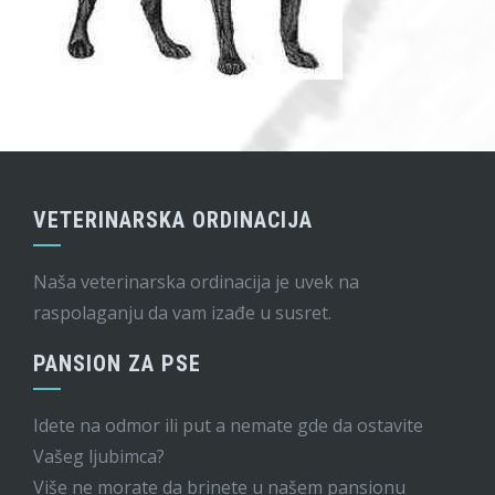
VETERINARSKA ORDINACIJA
Naša veterinarska ordinacija je uvek na
raspolaganju da vam izađe u susret.
PANSION ZA PSE
Idete na odmor ili put a nemate gde da ostavite
Vašeg ljubimca?
Više ne morate da brinete u našem pansionu