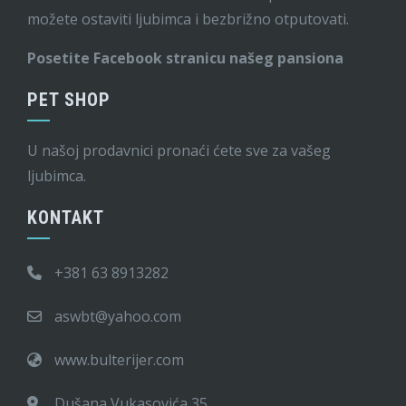
možete ostaviti ljubimca i bezbrižno otputovati.
Posetite Facebook stranicu našeg pansiona
PET SHOP
U našoj prodavnici pronaći ćete sve za vašeg
ljubimca.
KONTAKT
+381 63 8913282
aswbt@yahoo.com
www.bulterijer.com
Dušana Vukasovića 35