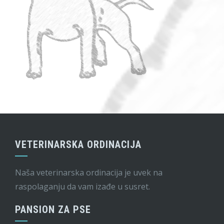
VETERINARSKA ORDINACIJA
Naša veterinarska ordinacija je uvek na
raspolaganju da vam izađe u susret.
PANSION ZA PSE