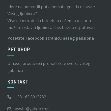
Idete na odmor ili put a nemate gde da ostavite
Vašeg ljubimca?
Više ne morate da brinete u našem pansionu
možete ostaviti ljubimca i bezbrižno otputovati.
Posetite Facebook stranicu našeg pansiona
PET SHOP
U našoj prodavnici pronaći ćete sve za vašeg
ljubimca.
KONTAKT
+381 63 8913282
aswbt@yahoo.com