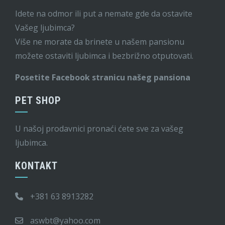
Idete na odmor ili put a nemate gde da ostavite
Vašeg ljubimca?
Više ne morate da brinete u našem pansionu
možete ostaviti ljubimca i bezbrižno otputovati.
Posetite Facebook stranicu našeg pansiona
PET SHOP
U našoj prodavnici pronaći ćete sve za vašeg
ljubimca.
KONTAKT
+381 63 8913282
aswbt@yahoo.com