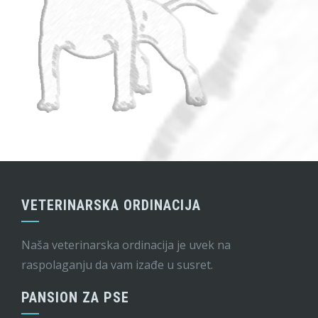
VETERINARSKA ORDINACIJA
Naša veterinarska ordinacija je uvek na
raspolaganju da vam izađe u susret.
PANSION ZA PSE